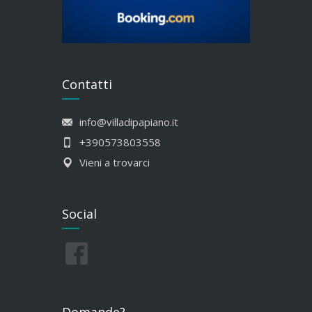
Contatti
info@villadipapiano.it
+390573803558
Vieni a trovarci
Social
Domande?