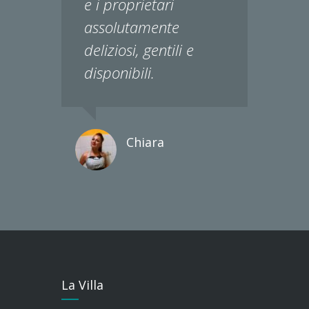
e i proprietari
assolutamente
deliziosi, gentili e
disponibili.
Chiara
La Villa