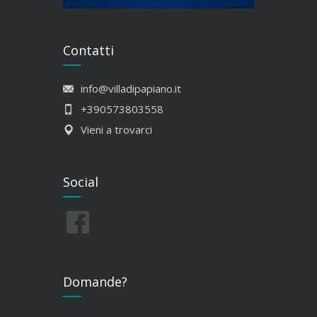
Contatti
info@villadipapiano.it
+390573803558
Vieni a trovarci
Social
Domande?